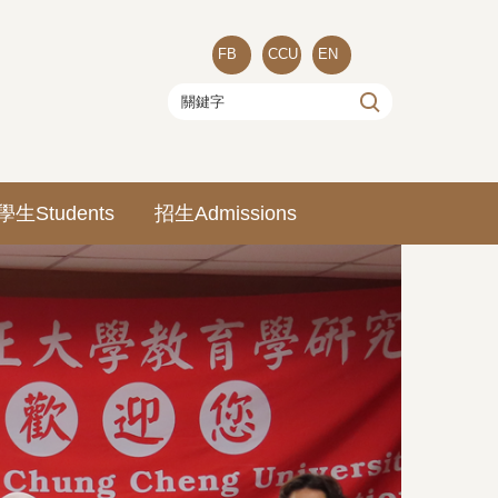
FB
CCU
EN
學生Students
招生Admissions