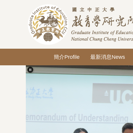
跳
到
主
要
內
容
區
簡介Profile
最新消息News