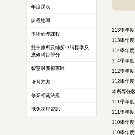
年度課表
課程地圖
113學年
學術倫理課程
113學年
雙主修所及輔所申請標準及
114學年
應修科目學分
114學年
智慧財產權專區
112學年
112學年
培育方案
本所專任教師o
修業相關法規
111學年
抵免課程資訊
111學年
110學年
110學年