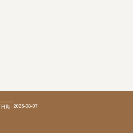
2026-08-07
新日期