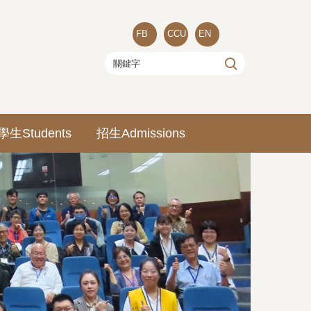
FB
CCU
EN
學生Students
招生Admissions