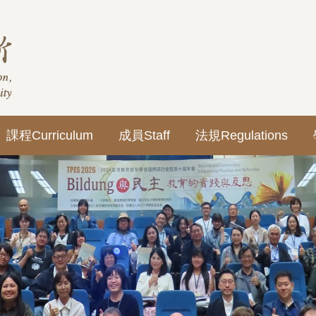
課程Curriculum
成員Staff
法規Regulations