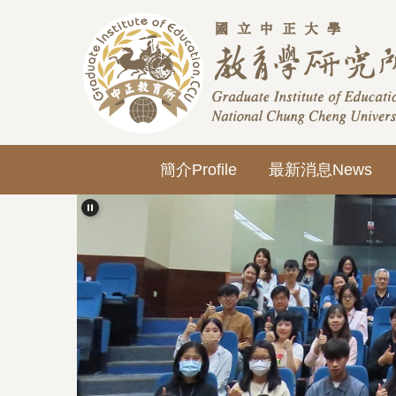
跳
到
主
要
內
容
區
簡介Profile
最新消息News