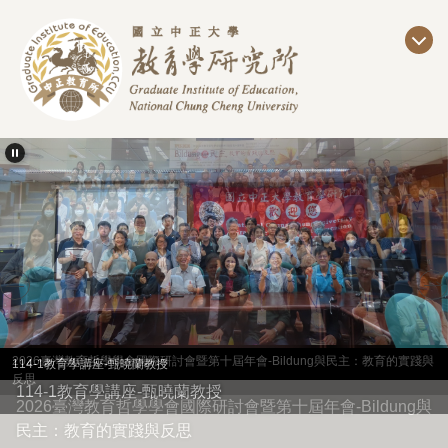
跳
到
主
要
內
容
區
2026臺灣教育哲學學會國際研討會暨第十屆年會-Bildung與民主：教育的實踐與
114-1教育學講座-甄曉蘭教授
反思
114-1教育學講座-甄曉蘭教授
2026臺灣教育哲學學會國際研討會暨第十屆年會-Bildung與
民主：教育的實踐與反思