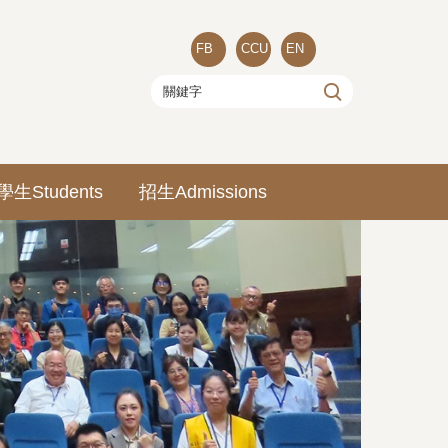
FB
CCU
EN
學生Students
招生Admissions