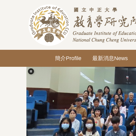
跳
到
主
要
內
容
區
簡介Profile
最新消息News