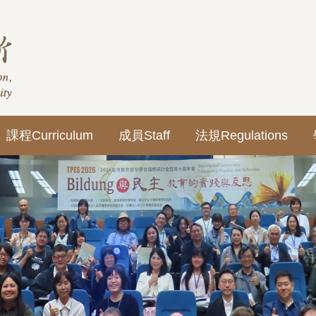
課程Curriculum
成員Staff
法規Regulations