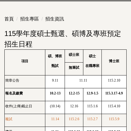
首頁
招生專區
招生資訊
115學年度碩士甄選、碩博及專班預定
招生日程
碩士班
碩、博班
碩士
項目
博士班
甄試
在職專班
無筆試
簡章公告
9.11
11.11
115.2.10
報名及繳費
10.2-13
12.2-15
12.9-1.5
115.3.17-4.9
收件(上傳)截止日
(10.14)
12.16
115.1.6
115.4.10
複試
11.14
115.2.6
115.2.7
115.5.9