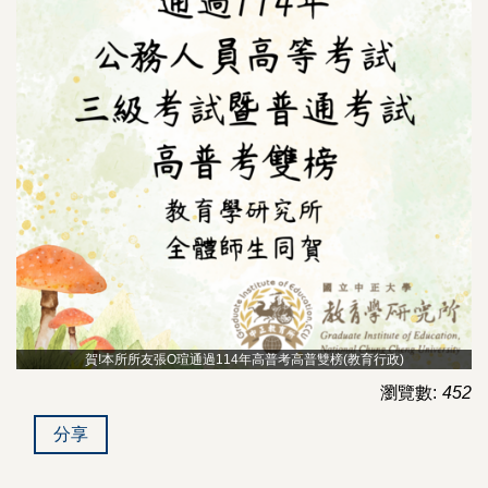
賀!本所所友張O瑄通過114年高普考高普雙榜(教育行政)
瀏覽數:
452
分享