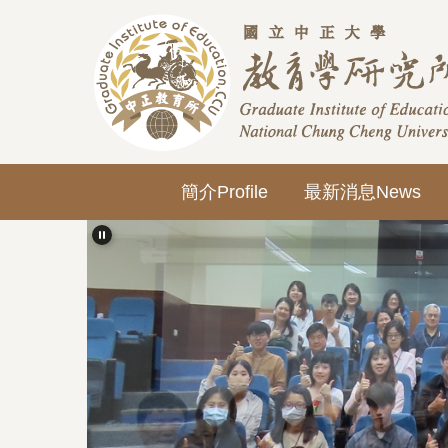
跳
到
主
要
內
容
區
簡介Profile
最新消息News