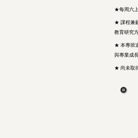
★每周六
★ 課程
教育研究
★ 本專
與專業成
★ 尚未