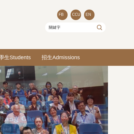
FB
CCU
EN
學生Students
招生Admissions