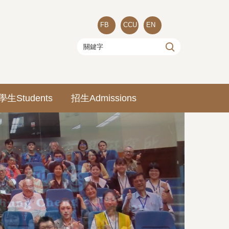
FB
CCU
EN
學生Students
招生Admissions