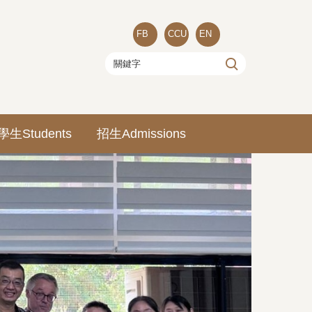
FB
CCU
EN
學生Students
招生Admissions