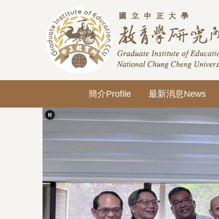
跳
到
主
要
內
容
區
簡介Profile
最新消息News