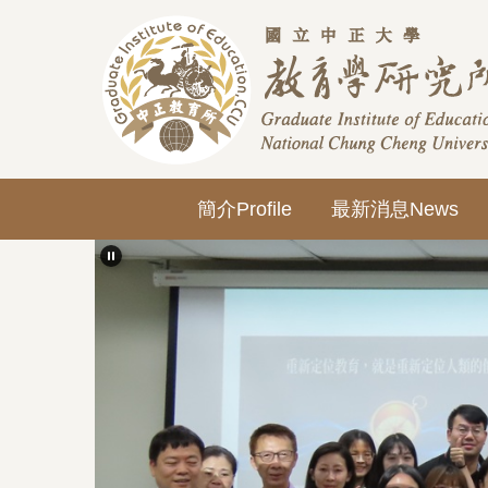
跳
到
主
要
內
容
區
簡介Profile
最新消息News