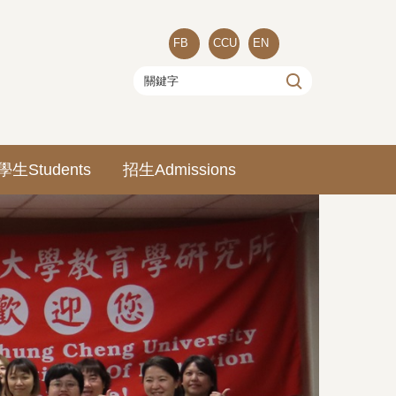
FB
CCU
EN
學生Students
招生Admissions