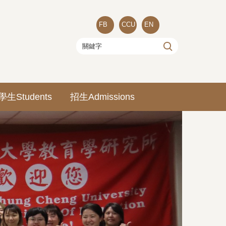
FB
CCU
EN
學生Students
招生Admissions