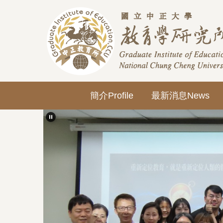
跳
到
主
要
內
容
區
簡介Profile
最新消息News