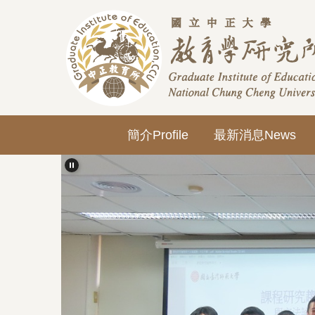
跳
到
主
要
內
容
區
簡介Profile
最新消息News