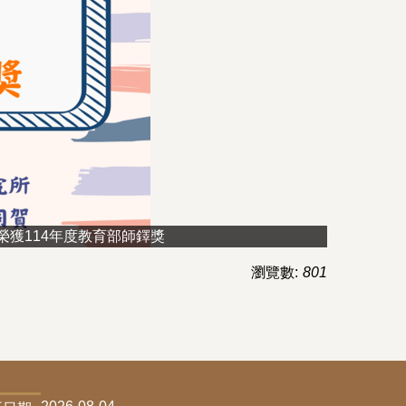
榮獲114年度教育部師鐸獎
瀏覽數:
801