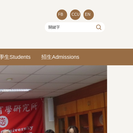
FB
CCU
EN
學生Students
招生Admissions