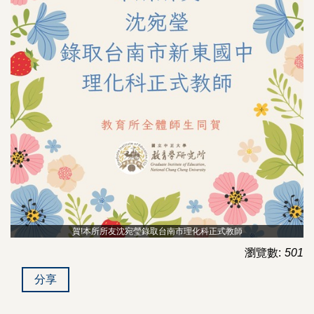
賀!本所所友沈宛瑩錄取台南市理化科正式教師
瀏覽數:
501
分享