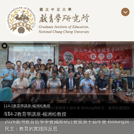
跳
到
主
要
內
容
區
114-2教育學講座-楊洲松教授
2026臺灣教育哲學學會國際研討會暨第十屆年會-Bildung與民主：教育的實踐與
反思
114-2教育學講座-楊洲松教授
2026臺灣教育哲學學會國際研討會暨第十屆年會-Bildung與
民主：教育的實踐與反思