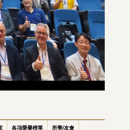
本所所友
本所所友
室
各項榮譽榜單
所學/友會