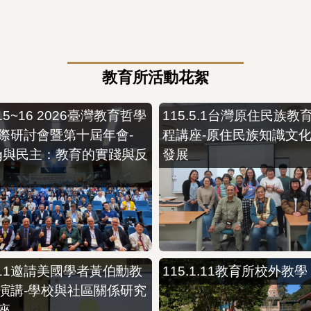
教育所活動花絮
5.15~16 2026臺灣教育哲學
115.5.1台灣原住民族教
際研討會暨第十屆年會-
程講座-原住民族知識文
ung與民主：教育的實踐與反
發展
3.11邀請美國學者黃伯勳教
115.1.11教育所校外教學
演講-學校與社區關係研究
座