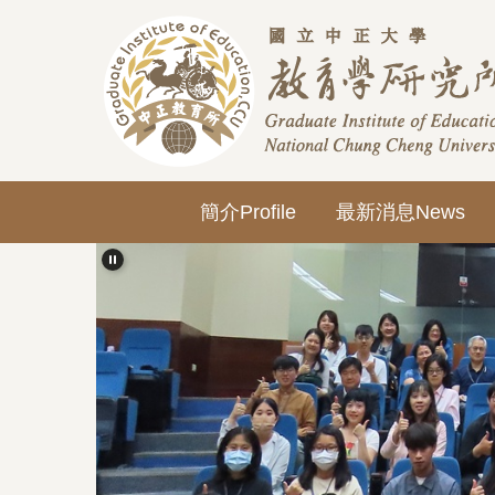
跳
到
主
要
內
容
區
簡介Profile
最新消息News