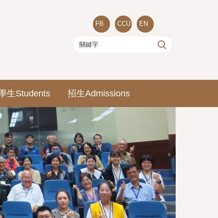
FB
CCU
EN
學生Students
招生Admissions