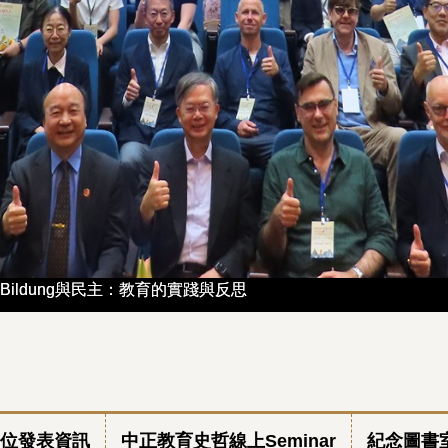
ildung與民主：教育的實踐與反思
ildung與民主：教育的實踐與反思
位發表資訊
中正教育史哲線上Seminar
紀念圖書