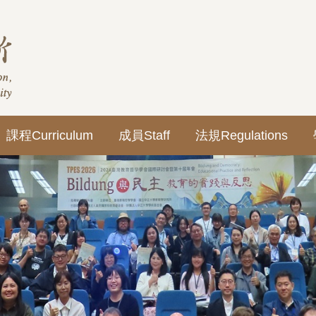
課程Curriculum
成員Staff
法規Regulations