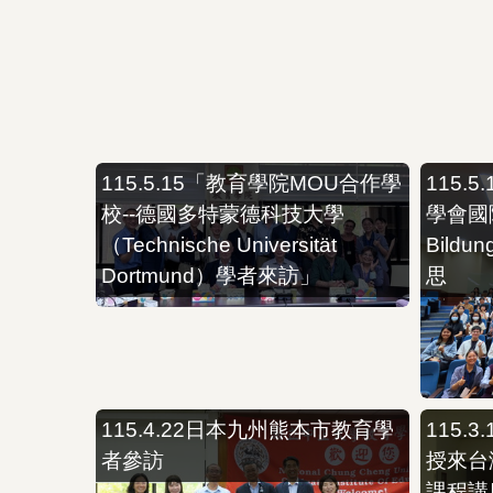
115.5.15「教育學院MOU合作學
115.
校--德國多特蒙德科技大學
學會國
（Technische Universität
Bild
Dortmund）學者來訪」
思
115.4.22日本九州熊本市教育學
115.
者參訪
授來台
課程講